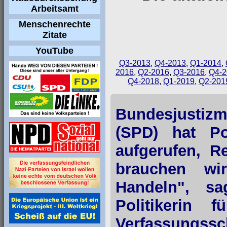
Arbeitsamt
Menschenrechte
Zitate
YouTube
Q3-2013
,
Q4-2013
,
Q1-2014
,
2016
,
Q2-2016
,
Q3-2016
,
Q4-2
Q4-2018
,
Q1-2019
,
Q2-201
Bundesjustiz
(SPD) hat Po
aufgerufen, R
brauchen wi
Handeln", sa
Politikerin 
Verfassungssc