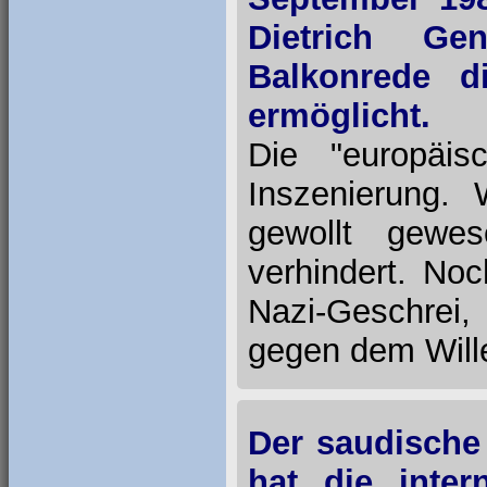
Dietrich Ge
Balkonrede d
ermöglicht.
Die "europäis
Inszenierung.
gewollt gewe
verhindert. No
Nazi-Geschrei, 
gegen dem Will
Der saudisch
hat die inter