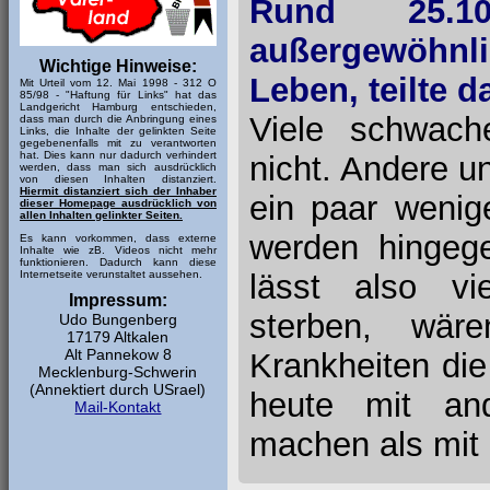
Rund 25.1
außergewöhnli
Wichtige Hinweise:
Leben, teilte d
Mit Urteil vom 12. Mai 1998 - 312 O
85/98 - "Haftung für Links" hat das
Landgericht Hamburg entschieden,
Viele schwach
dass man durch die Anbringung eines
Links, die Inhalte der gelinkten Seite
gegebenenfalls mit zu verantworten
hat. Dies kann nur dadurch verhindert
nicht. Andere u
werden, dass man sich ausdrücklich
von diesen Inhalten distanziert.
Hiermit distanziert sich der Inhaber
ein paar wenig
dieser Homepage ausdrücklich von
allen Inhalten gelinkter Seiten.
werden hingeg
Es kann vorkommen, dass externe
Inhalte wie zB. Videos nicht mehr
funktionieren. Dadurch kann diese
lässt also v
Internetseite verunstaltet aussehen.
Impressum:
sterben, wär
Udo Bungenberg
17179 Altkalen
Alt Pannekow 8
Krankheiten die
Mecklenburg-Schwerin
(Annektiert durch USrael)
heute mit and
Mail-Kontakt
machen als mit 