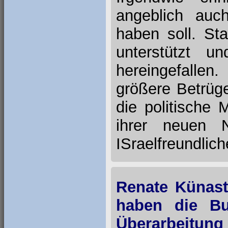
angeblich auc
haben soll. St
unterstützt u
hereingefalle
größere Betrüg
die politische
ihrer neuen N
ISraelfreundlic
Renate Künast
haben die Bu
Überarbeitun