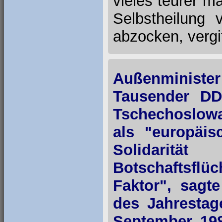
vieles teurer m
Selbstheilung 
abzocken, vergi
Außenministe
Tausender DD
Tschechoslowa
als "europäis
Solidarit
Botschaftsflü
Faktor", sagte
des Jahrestag
September 198