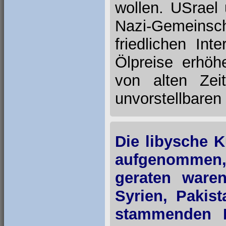
wollen. USrael 
Nazi-Gemeinsc
friedlichen In
Ölpreise erhöh
von alten Zei
unvorstellbaren
Die libysche 
aufgenommen
geraten ware
Syrien, Pakis
stammenden M