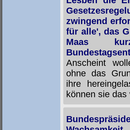
Lesben die Eh
Gesetzesregel
zwingend erfor
für alle', das
Maas kur
Bundestagsen
Anscheint wol
ohne das Grun
ihre hereingel
können sie das 
Bundespräsid
Wachsamkei