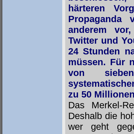
härteren Vor
Propaganda ve
anderem vor,
Twitter und Yo
24 Stunden na
müssen. Für ni
von siebe
systematische
zu 50 Millione
Das Merkel-Re
Deshalb die ho
wer geht gege