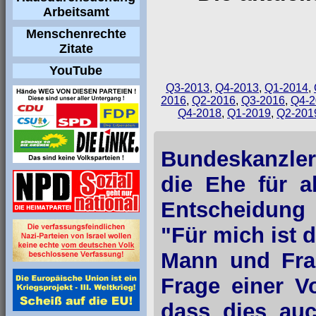
Arbeitsamt
Menschenrechte
Zitate
YouTube
Q3-2013
,
Q4-2013
,
Q1-2014
,
2016
,
Q2-2016
,
Q3-2016
,
Q4-2
Q4-2018
,
Q1-2019
,
Q2-201
Bundeskanzler
die Ehe für a
Entscheidung 
"Für mich ist 
Mann und Frau
Frage einer Vo
dass dies auc