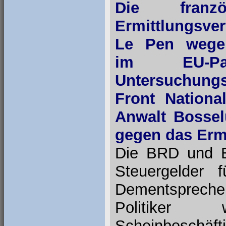
Die franz
Ermittlungsve
Le Pen wegen
im EU-Par
Untersuchungsr
Front Nationa
Anwalt Bossel
gegen das Ermi
Die BRD und EU
Steuergelder 
Dementspreche
Politiker
Scheinbeschäfti