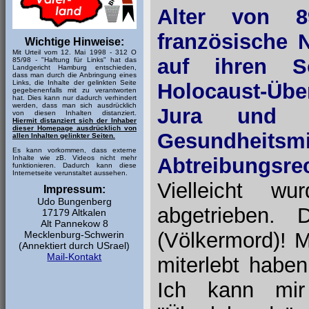
Alter von 8
französische 
Wichtige Hinweise:
Mit Urteil vom 12. Mai 1998 - 312 O
auf ihren S
85/98 - "Haftung für Links" hat das
Landgericht Hamburg entschieden,
dass man durch die Anbringung eines
Links, die Inhalte der gelinkten Seite
Holocaust-Übe
gegebenenfalls mit zu verantworten
hat. Dies kann nur dadurch verhindert
werden, dass man sich ausdrücklich
Jura und li
von diesen Inhalten distanziert.
Hiermit distanziert sich der Inhaber
dieser Homepage ausdrücklich von
Gesundheitsmi
allen Inhalten gelinkter Seiten.
Es kann vorkommen, dass externe
Abtreibungsrec
Inhalte wie zB. Videos nicht mehr
funktionieren. Dadurch kann diese
Internetseite verunstaltet aussehen.
Vielleicht w
Impressum:
Udo Bungenberg
abgetrieben. 
17179 Altkalen
Alt Pannekow 8
(Völkermord)! 
Mecklenburg-Schwerin
(Annektiert durch USrael)
Mail-Kontakt
miterlebt habe
Ich kann mir 